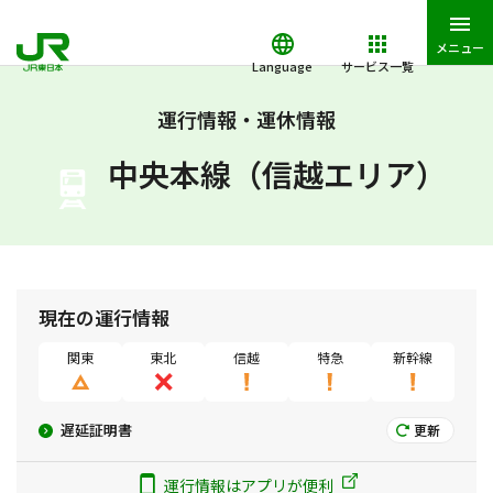
メニュー
Language
サービス一覧
JR東日本トップ
鉄道・きっぷ
運行情報・運休情報・遅延証明書
運行情報・運休情報
中央本線（信越エリア）
現在の運行情報
関東
東北
信越
特急
新幹線
遅延証明書
更新
運行情報はアプリが便利